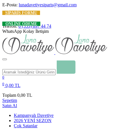
E-Posta:
lunadavetiyesiparis@gmail.com
SIPARIŞ FORMU
ONLINE ÖDEME
Telefon:
0 (553) 897 44 74
WhatsApp Kolay İletişim
0
0
0,00 TL
Toplam
0,00 TL
Sepetim
Satın Al
Kampanyalı Davetiye
2026 YENİ SEZON
Çok Satanlar