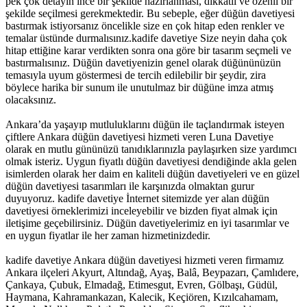
pek çok detayın ince bir şekilde hazırlanması, dikkatli ve özenli bir
şekilde seçilmesi gerekmektedir. Bu sebeple, eğer düğün davetiyesi
bastırmak istiyorsanız öncelikle size en çok hitap eden renkler ve
temalar üstünde durmalısınız.kadife davetiye Size neyin daha çok
hitap ettiğine karar verdikten sonra ona göre bir tasarım seçmeli ve
bastırmalısınız. Düğün davetiyenizin genel olarak düğününüzün
temasıyla uyum göstermesi de tercih edilebilir bir şeydir, zira
böylece harika bir sunum ile unutulmaz bir düğüne imza atmış
olacaksınız.
Ankara’da yaşayıp mutluluklarını düğün ile taçlandırmak isteyen
çiftlere Ankara düğün davetiyesi hizmeti veren Luna Davetiye
olarak en mutlu gününüzü tanıdıklarınızla paylaşırken size yardımcı
olmak isteriz. Uygun fiyatlı düğün davetiyesi dendiğinde akla gelen
isimlerden olarak her daim en kaliteli düğün davetiyeleri ve en güzel
düğün davetiyesi tasarımları ile karşınızda olmaktan gurur
duyuyoruz. kadife davetiye İnternet sitemizde yer alan düğün
davetiyesi örneklerimizi inceleyebilir ve bizden fiyat almak için
iletişime geçebilirsiniz. Düğün davetiyelerimiz en iyi tasarımlar ve
en uygun fiyatlar ile her zaman hizmetinizdedir.
kadife davetiye Ankara düğün davetiyesi hizmeti veren firmamız
Ankara ilçeleri Akyurt, Altındağ, Ayaş, Balâ, Beypazarı, Çamlıdere,
Çankaya, Çubuk, Elmadağ, Etimesgut, Evren, Gölbaşı, Güdül,
Haymana, Kahramankazan, Kalecik, Keçiören, Kızılcahamam,