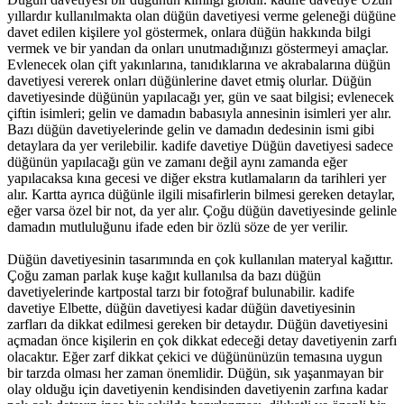
yıllardır kullanılmakta olan düğün davetiyesi verme geleneği düğüne
davet edilen kişilere yol göstermek, onlara düğün hakkında bilgi
vermek ve bir yandan da onları unutmadığınızı göstermeyi amaçlar.
Evlenecek olan çift yakınlarına, tanıdıklarına ve akrabalarına düğün
davetiyesi vererek onları düğünlerine davet etmiş olurlar. Düğün
davetiyesinde düğünün yapılacağı yer, gün ve saat bilgisi; evlenecek
çiftin isimleri; gelin ve damadın babasıyla annesinin isimleri yer alır.
Bazı düğün davetiyelerinde gelin ve damadın dedesinin ismi gibi
detaylara da yer verilebilir. kadife davetiye Düğün davetiyesi sadece
düğünün yapılacağı gün ve zamanı değil aynı zamanda eğer
yapılacaksa kına gecesi ve diğer ekstra kutlamaların da tarihleri yer
alır. Kartta ayrıca düğünle ilgili misafirlerin bilmesi gereken detaylar,
eğer varsa özel bir not, da yer alır. Çoğu düğün davetiyesinde gelinle
damadın mutluluğunu ifade eden bir özlü söze de yer verilir.
Düğün davetiyesinin tasarımında en çok kullanılan materyal kağıttır.
Çoğu zaman parlak kuşe kağıt kullanılsa da bazı düğün
davetiyelerinde kartpostal tarzı bir fotoğraf bulunabilir. kadife
davetiye Elbette, düğün davetiyesi kadar düğün davetiyesinin
zarfları da dikkat edilmesi gereken bir detaydır. Düğün davetiyesini
açmadan önce kişilerin en çok dikkat edeceği detay davetiyenin zarfı
olacaktır. Eğer zarf dikkat çekici ve düğününüzün temasına uygun
bir tarzda olması her zaman önemlidir. Düğün, sık yaşanmayan bir
olay olduğu için davetiyenin kendisinden davetiyenin zarfına kadar