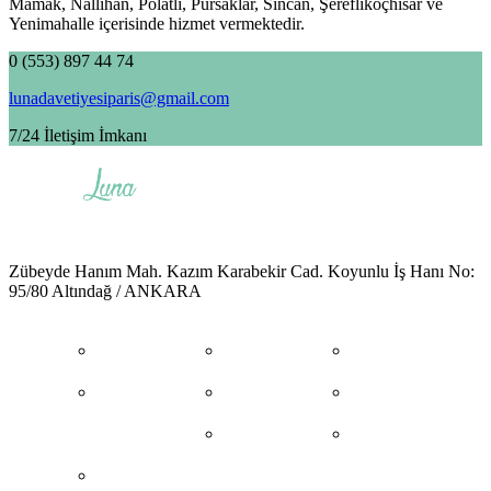
Mamak, Nallıhan, Polatlı, Pursaklar, Sincan, Şereflikoçhisar ve
Yenimahalle içerisinde hizmet vermektedir.
0 (553) 897 44 74
lunadavetiyesiparis@gmail.com
7/24 İletişim İmkanı
Zübeyde Hanım Mah. Kazım Karabekir Cad. Koyunlu İş Hanı No:
95/80 Altındağ / ANKARA
Hakkımızda
Blog
Çerez Politikası
Kişisel Verilerin
Satış Politikamız
Gizlilik Politikası
Korunması
Sipariş Formu
Online Ödeme
İletişim