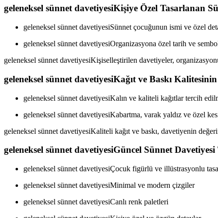
geleneksel sünnet davetiyesiKişiye Özel Tasarlanan Sü
geleneksel sünnet davetiyesiSünnet çocuğunun ismi ve özel deta
geleneksel sünnet davetiyesiOrganizasyona özel tarih ve semboll
geleneksel sünnet davetiyesiKişiselleştirilen davetiyeler, organizasyonu d
geleneksel sünnet davetiyesiKağıt ve Baskı Kalitesini
geleneksel sünnet davetiyesiKalın ve kaliteli kağıtlar tercih edil
geleneksel sünnet davetiyesiKabartma, varak yaldız ve özel kesi
geleneksel sünnet davetiyesiKaliteli kağıt ve baskı, davetiyenin değerin
geleneksel sünnet davetiyesiGüncel Sünnet Davetiyesi
geleneksel sünnet davetiyesiÇocuk figürlü ve illüstrasyonlu tas
geleneksel sünnet davetiyesiMinimal ve modern çizgiler
geleneksel sünnet davetiyesiCanlı renk paletleri