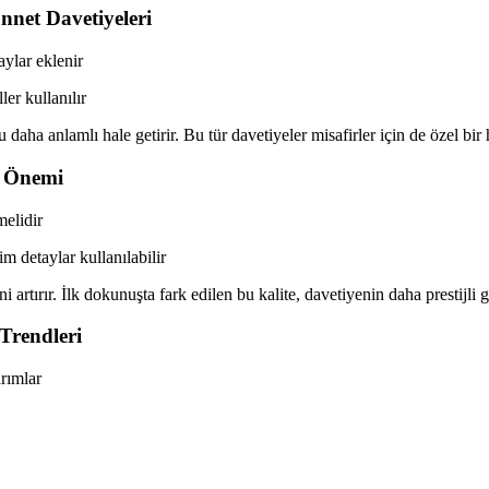
nnet Davetiyeleri
ylar eklenir
er kullanılır
aha anlamlı hale getirir. Bu tür davetiyeler misafirler için de özel bir hat
n Önemi
melidir
m detaylar kullanılabilir
i artırır. İlk dokunuşta fark edilen bu kalite, davetiyenin daha prestijli 
 Trendleri
arımlar