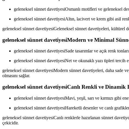
geleneksel sünnet davetiyesiOsmanlı motifleri ve geleneksel dese
geleneksel sünnet davetiyesiAltın, lacivert ve krem gibi asil renkl
geleneksel sünnet davetiyesiGeleneksel sünnet davetiyeleri, kültürel do
geleneksel sünnet davetiyesiModern ve Minimal Sünne
geleneksel sünnet davetiyesiSade tasarımlar ve açık renk tonları 
geleneksel sünnet davetiyesiNet ve okunaklı yazı tipleri tercih ed
geleneksel sünnet davetiyesiModern sünnet davetiyeleri, daha sade ve 
olmasını sağlar.
geleneksel sünnet davetiyesiCanlı Renkli ve Dinamik 
geleneksel sünnet davetiyesiMavi, yeşil, sarı ve kırmızı gibi ener
geleneksel sünnet davetiyesiHareketli desenler ve canlı grafikler 
geleneksel sünnet davetiyesiCanlı renklerle hazırlanan sünnet davetiye
çekicidir.