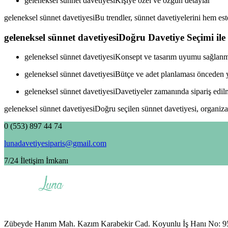
geleneksel sünnet davetiyesiKişiye özel ve özgün detaylar
geleneksel sünnet davetiyesiBu trendler, sünnet davetiyelerini hem este
geleneksel sünnet davetiyesiDoğru Davetiye Seçimi i
geleneksel sünnet davetiyesiKonsept ve tasarım uyumu sağlanm
geleneksel sünnet davetiyesiBütçe ve adet planlaması önceden 
geleneksel sünnet davetiyesiDavetiyeler zamanında sipariş edilm
geleneksel sünnet davetiyesiDoğru seçilen sünnet davetiyesi, organiza
0 (553) 897 44 74
lunadavetiyesiparis@gmail.com
7/24 İletişim İmkanı
Zübeyde Hanım Mah. Kazım Karabekir Cad. Koyunlu İş Hanı No: 