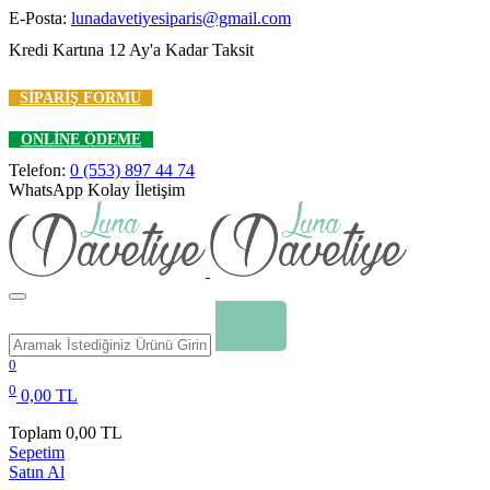
E-Posta:
lunadavetiyesiparis@gmail.com
Kredi Kartına 12 Ay'a Kadar Taksit
SIPARIŞ FORMU
ONLINE ÖDEME
Telefon:
0 (553) 897 44 74
WhatsApp Kolay İletişim
0
0
0,00 TL
Toplam
0,00 TL
Sepetim
Satın Al