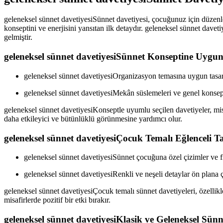
geleneksel sünnet davetiyesiSünnet davetiyesi, çocuğunuz için düzenl
konseptini ve enerjisini yansıtan ilk detaydır. geleneksel sünnet dave
gelmiştir.
geleneksel sünnet davetiyesiSünnet Konseptine Uygun
geleneksel sünnet davetiyesiOrganizasyon temasına uygun tasarı
geleneksel sünnet davetiyesiMekân süslemeleri ve genel konse
geleneksel sünnet davetiyesiKonseptle uyumlu seçilen davetiyeler, mi
daha etkileyici ve bütünlüklü görünmesine yardımcı olur.
geleneksel sünnet davetiyesiÇocuk Temalı Eğlenceli T
geleneksel sünnet davetiyesiSünnet çocuğuna özel çizimler ve fig
geleneksel sünnet davetiyesiRenkli ve neşeli detaylar ön plana 
geleneksel sünnet davetiyesiÇocuk temalı sünnet davetiyeleri, özellik
misafirlerde pozitif bir etki bırakır.
geleneksel sünnet davetiyesiKlasik ve Geleneksel Sünn