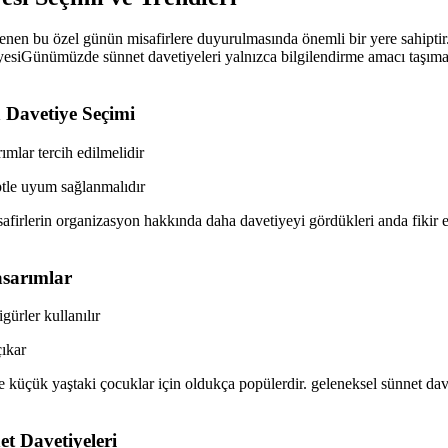
enen bu özel günün misafirlere duyurulmasında önemli bir yere sahiptir.
tiyesiGünümüzde sünnet davetiyeleri yalnızca bilgilendirme amacı taşıma
 Davetiye Seçimi
mlar tercih edilmelidir
ptle uyum sağlanmalıdır
safirlerin organizasyon hakkında daha davetiyeyi gördükleri anda fikir 
asarımlar
ürler kullanılır
çıkar
le küçük yaştaki çocuklar için oldukça popülerdir. geleneksel sünnet dav
et Davetiyeleri